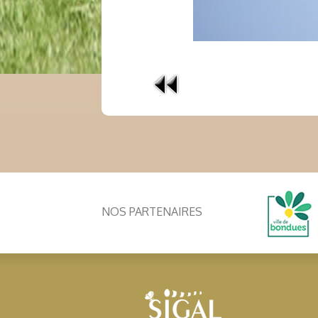
NOS PARTENAIRES