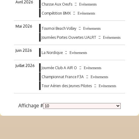
Avril 2026
::
Chasse Aux Oeufs
Evénements
::
Compétition BMX
Evénements
Mai 2026
::
Tournoi Beach Volley
Evénements
::
Journées Portes Ouvertes UALRT
Evénements
Juin 2026
::
La Nordique
Evénements
Juillet 2026
::
Journée Club A AIR O
Evénements
::
Championnat France F3A
Evénements
::
Tour Aérien des Jeunes Pilotes
Evénements
Affichage #